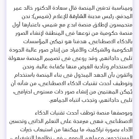
وبمناسبة تدشين المنصة قال سعادة الدكتور خالد عمر
المدفع، رئيس مدينة الشارقة للإعلام (شمس): نحن
متحمسون لإطلاق منصة ابدع مع شمس، باعتبارها أول
منصة حكومية من نوعها في المنطقة لإنشاء الصور
بالذكاء الاصطناعي. هدفنا هو تمكين المؤسسات
الحكومية والشركات والأفراد من إنتاج صور عالية الجودة
تلبي حاجاتهم. وقد روعي في تصميم المنصة سهولة
الاستخدام وتأدية الغرض منها بكفاءة عالية. ونحن
واثقون بأن الجهد المبذول في بناء المنصة باستخدام
وتوظيف أحدث تقنيات الذكاء الاصطناعي، من شأنه أن
يـُمكن المهتمين من إنشاء صور ذات مستوى احترافي،
تلبي حاجاتهم، وتجذب انتباه الجماهير.
وبوصفها منصة توظف أحدث تقنيات الذكاء
الاصطناعي، فهي مبرمجة على التعلم الذاتي وتحسين
الأداء بصورة تراكمية، ما يمكنها من استيعاب خبرات
المستخدمين وعملهم اليومي، في نظامها التشغيلي،