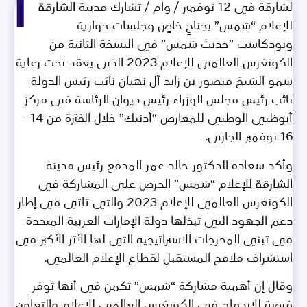
ا
لشارقة في 12 نوفمبر / وام / تشارك مدينة الشارقة
للإعلام “شمس” بجناحٍ خاصٍ وجلسات حوارية
وبودكاست ”حديث شمس” في النسخة الثانية من
الكونغرس العالمي للإعلام 2023 الذي يعقد تحت رعاية
سمو الشيخ منصور بن زايد آل نهيان نائب رئيس الدولة
نائب رئيس مجلس الوزراء رئيس ديوان الرئاسة في مركز
أبوظبي الوطني للمعارض “أدنيك” خلال الفترة من 14-
16 نوفمبر الجاري.
وأكد سعادة الدكتور خالد عمر المدفع رئيس مدينة
الشارقة للإعلام “شمس” الحرص على المشاركة في
الكونغرس العالمي للإعلام 2023 والتي تاتي في إطار
دعم الجهود التي تبذلها دولة الإمارات العربية المتحدة
في تبني المخرجات الاستراتيجية التي لها الأثر الأكبر في
استشراف ملامح المستقبل لقطاع الإعلام العالمي.
وقال إن أهمية مشاركة “شمس” تكمن في أنها توفر
فرصة للاندماج في الكونغرس العالمي للإعلام والتعاون