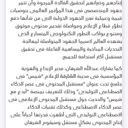
إنتاجهم وخبراتهم لتحقيق الفائدة المرجوة وأن تثمر
جهود المتخصصين في هذا المؤتمر العالمي بتوصيات
قيمة وعملية تعزز الجهود الدولية التي من شأنها دفع
تطوّر قطاع الإعلام ومواصلة تقديم محتوى موثوق
ومتنوع يواكب التطور التكنولوجي المتسارع الذي
يشهده العالم لاسيما الجهود المتواصلة لمعالجة
التحديات المناخية والمساهمة الفاعلة في تحقيق
مستقبل أكثر استدامة للجميع.
كما يشارك عبدالله الشرهان، مدير الإبداع والهوية
المؤسسية في مدينة الشارقة للإعلام “شمس” في
جلسةٍ تحت عنوان “مستقبل المحتوى في عصر الذكاء
الصطناعي التوليدي” وذلك للتعريف بمنصة “أبدع مع
شمس” والحديث حول مستقبل المحتوى الإعلامي في
عصر الذكاء الاصطناعي وكذلك تقنيات الذكاء
الاصطناعي التوليدي التي أظهرت قدرتها أحياناً على
إنتاج المحتوى بشكلٍ مستقل وسيقوم الشرهان