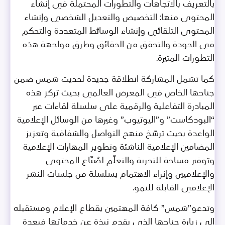
بالتعريف بالاتجاهات والتطورات المحتملة في إنشاء
المحتوى منها: التخصيص والتعديل الشخصي وإنشاء
المحتوى التلقائي وإنشاء الوسائط المتعددة والتحكم
في الجودة والتحقق من الحقائق وطرق مواجهة هذه
التطورات المثيرة.
كما تشمل المشاركة انطلاقة جديدة لحديث شمس ضمن
جناحها الخاص في المعرض العالمي بحيث تركز هذه
المبادرة التفاعلية والرقمية على سلسلة لقاءات عبر
“البودكاست” و”اليوتيوب” وغيرها من الوسائل الإعلامية
الواعدة بحيث ترسّخ منهج التواصل والشفافية وتعزيز
المضامين الإعلامية الناشئة وتطوير المهارات الإعلامية
وتوفير مساحة للتجربة والتعلّم لصُنّاع المحتوى
والإعلاميين وإثراء الاهتمام بسلسلة من جلسات النشر
الإعلامي القابلة للنمو.
وتدعو”شمس” كافة المهتمين بقطاع الإعلام ومستقبله
إلى زيارة جناحها الذي يقدم نبذة عن خدماتها فيعدة