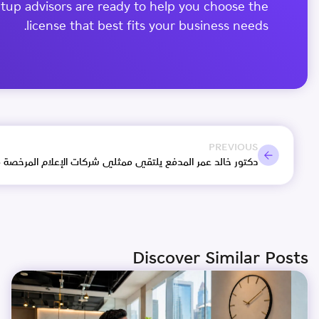
tup advisors are ready to help you choose the
license that best fits your business needs.
PREVIOUS
Discover Similar Posts