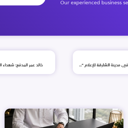
Our experienced business se
دكتور خالد عمر المدفع يلتقي ممثلي شركات الإعلام المرخصة في مدينة الشارقة للإعلام “شمس”
خالد عمر المدفع: شهداء ا