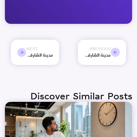
NEXT
PREVIOUS
مدينة الشارقة للإعلام (شمس) تُنظم ورشة عمل لممثلي بلدية الشارقة حول تعزيز استخدام منصات التواصل الاجتماعي
مدينة الشارقة للإعلام (شمس) تطلق مسابقة للمدونات الصوتية (بودكاست) وتمنح الفائزين تراخيص مجانية وجائزة نقدية
Discover Similar Posts