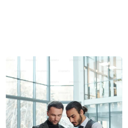
нормы, регулирующие работу Свободной Зоны Шамс. От
создания компаний и лицензирования до трудоустройства,
недвижимости и безопасности - каждый документ отражает
наше стремление к прозрачности, соблюдению требований и
готовности к ведению бизнеса.
Пожалуйста, обратите внимание, что вся информация может
быть обновлена в соответствии с директивами правительства
ОАЭ.