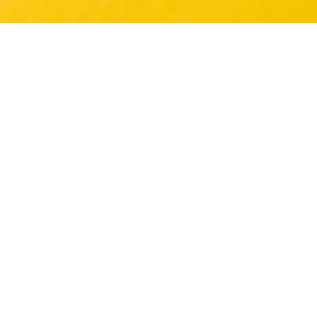
О DHL
DHL Express — мировой лидер в области
международной экспресс-логистики,
предоставляющий быстрые и надежные
решения по доставке грузов «от двери до
двери» в рамках всемирной сети. Благодаря
своей развитой логистической инфраструктуре
и опыту DHL позволяет компаниям эффективно