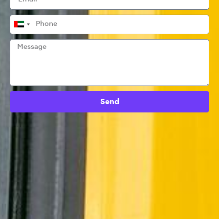
United
Arab
Emirates
+971
Send