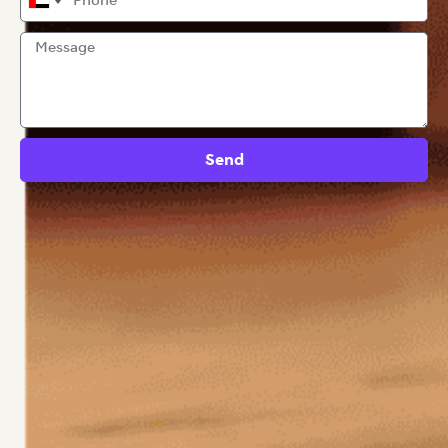
United
Arab
Emirates
+971
Send